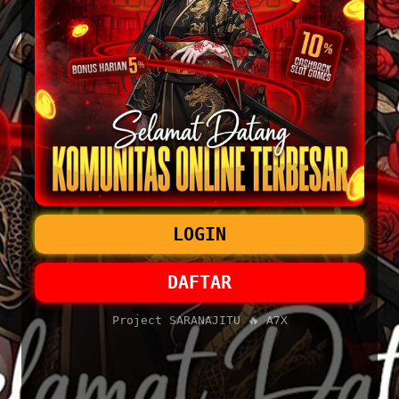
LOGIN
DAFTAR
Project SARANAJITU 🔥 A7X